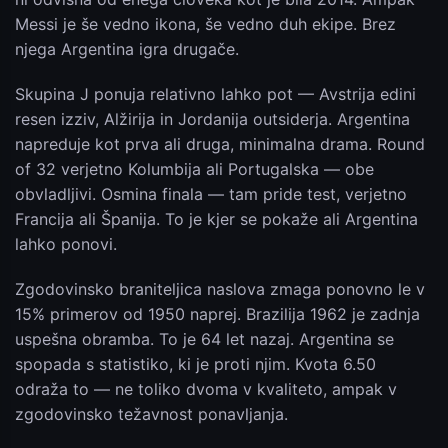
Messi je še vedno ikona, še vedno duh ekipe. Brez
njega Argentina igra drugače.
Skupina J ponuja relativno lahko pot — Avstrija edini
resen izziv, Alžirija in Jordanija outsiderja. Argentina
napreduje kot prva ali druga, minimalna drama. Round
of 32 verjetno Kolumbija ali Portugalska — obe
obvladljivi. Osmina finala — tam pride test, verjetno
Francija ali Španija. To je kjer se pokaže ali Argentina
lahko ponovi.
Zgodovinsko braniteljica naslova zmaga ponovno le v
15% primerov od 1950 naprej. Brazilija 1962 je zadnja
uspešna obramba. To je 64 let nazaj. Argentina se
spopada s statistiko, ki je proti njim. Kvota 6.50
odraža to — ne toliko dvoma v kvaliteto, ampak v
zgodovinsko težavnost ponavljanja.