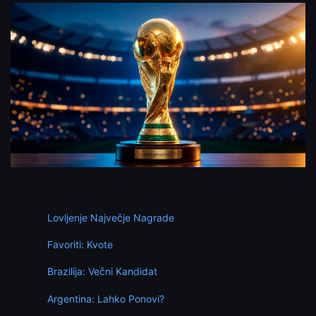
Lovljenje Največje Nagrade
Favoriti: Kvote
Brazilija: Večni Kandidat
Argentina: Lahko Ponovi?