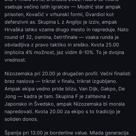
vsebuje večino istih igralcev — Modrić star ampak
prisoten, Kovačić v vrhunski formi, Gvardiol kot
defenzivni as. Skupina L z Anglijo je izziv, ampak
Hrvaška lahko vzame drugo mesto in napreduje. Nato
round of 32, osmina, četrtfinale — vsaka runda je
obvladljiva z pravo taktiko in sreško. Kvota 25.00
implicira 4% možnost, jaz vidim 8-10%. To je dvojna
vrednost.
Nizozemska pri 20.00 je drugačen profil. Večni finalisti
brez naslova — trikrat v finalu, trikrat izgubljeno.
Ampak ekipa vedno pride blizu. Van Dijk, Gakpo, De
Jong — kadra je tam. Skupina F je zahtevna z
Japonsko in Švedsko, ampak Nizozemska bi morala
napredovati. Kvota 20.00 za ekipo s to tradicijo je
soliden donos.
Španija pri 13.00 je borderline value. Mlada generacija