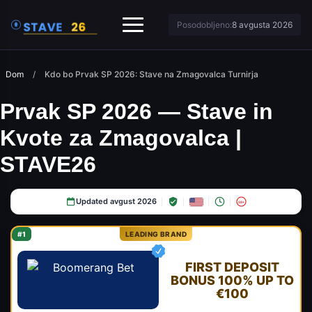
Posodobljeno:
8 avgusta 2026
Dom
/
Kdo bo Prvak SP 2026: Stave na Zmagovalca Turnirja
Prvak SP 2026 — Stave in
Kvote za Zmagovalca |
STAVE26
Updated avgust 2026
18+
#1
LEADING BRAND
FIRST DEPOSIT
BONUS 100% UP TO
€100