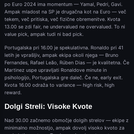
po Euro 2024 ima momentum — Yamal, Pedri, Gavi.
Ampak mladost na SP je drugačna kot na Euro — več
tekem, več pritiska, več fizične obremenitve. Kvota
13.00 se zdi fair, ne undervalued ne overvalued. To ni
value pick, ampak tudi ni bad pick.
Portugalska pri 16.00 je spekulativna. Ronaldo pri 41
letih je vprašljiv, ampak ekipa okoli njega — Bruno
Fernandes, Rafael Leão, Rúben Dias — je kvalitetna. Če
Martinez uspe upravljati Ronaldove minute in
psihologijo, Portugalska gre daleč. Če ne, early exit.
Kvota 16.00 odraža to variance — high risk, high
reward.
Dolgi Streli: Visoke Kvote
Nad 30.00 začnemo območje dolgih strelov — ekipe z
minimalno možnostjo, ampak dovolj visoko kvoto za