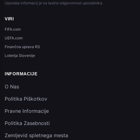
Uporaba informacij je na lastno odgovornost uporabnika.
VIRI
FIFA.com
UEFA.com
Finančna uprava RS
Loterija Slovenije
INFORMACIJE
O Nas
Politika Piškotkov
Pravne Informacije
Politika Zasebnosti
Zemljevid spletnega mesta