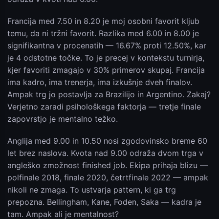
Francija med 7.50 in 8.20 je moj osobni favorit kljub
temu, da ni tržni favorit. Razlika med 6.00 in 8.00 je
signifikantna v procenatih — 16.67% proti 12.50%, kar
je 4 odstotne točke. To je precej v kontekstu turnirja,
kjer favoriti zmagajo v 30% primerov skupaj. Francija
ima kadro, ima trenerja, ima izkušnje dveh finalov.
Ampak trg jo postavlja za Brazilijo in Argentino. Zakaj?
Verjetno zaradi psihološkega faktorja — tretje finale
zapovrstjo je mentalno težko.
Anglija med 9.00 in 10.50 nosi zgodovinsko breme 60
let brez naslova. Kvota nad 9.00 odraža dvom trga v
angleško zmožnost finished job. Ekipa prihaja blizu —
polfinale 2018, finale 2020, četrtfinale 2022 — ampak
nikoli ne zmaga. To ustvarja pattern, ki ga trg
prepozna. Bellingham, Kane, Foden, Saka — kadra je
tam. Ampak ali je mentalnost?