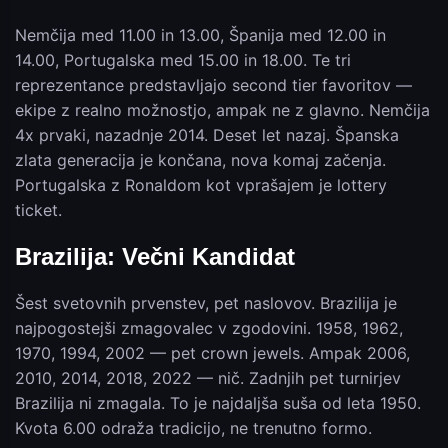
Nemčija med 11.00 in 13.00, Španija med 12.00 in
14.00, Portugalska med 15.00 in 18.00. Te tri
reprezentance predstavljajo second tier favoritov —
ekipe z realno možnostjo, ampak ne z glavno. Nemčija
4x prvaki, nazadnje 2014. Deset let nazaj. Španska
zlata generacija je končana, nova komaj začenja.
Portugalska z Ronaldom kot vprašajem je lottery
ticket.
Brazilija: Večni Kandidat
Šest svetovnih prvenstev, pet naslovov. Brazilija je
najpogostejši zmagovalec v zgodovini. 1958, 1962,
1970, 1994, 2002 — pet crown jewels. Ampak 2006,
2010, 2014, 2018, 2022 — nič. Zadnjih pet turnirjev
Brazilija ni zmagala. To je najdaljša suša od leta 1950.
Kvota 6.00 odraža tradicijo, ne trenutno formo.