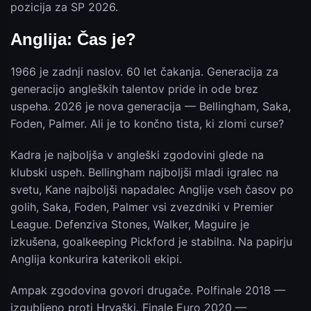
pozicija za SP 2026.
Anglija: Čas je?
1966 je zadnji naslov. 60 let čakanja. Generacija za
generacijo angleških talentov pride in ode brez
uspeha. 2026 je nova generacija — Bellingham, Saka,
Foden, Palmer. Ali je to končno tista, ki zlomi curse?
Kadra je najboljša v angleški zgodovini glede na
klubski uspeh. Bellingham najboljši mladi igralec na
svetu, Kane najboljši napadalec Anglije vseh časov po
golih, Saka, Foden, Palmer vsi zvezdniki v Premier
League. Defenziva Stones, Walker, Maguire je
izkušena, goalkeeping Pickford je stabilna. Na papirju
Anglija konkurira katerikoli ekipi.
Ampak zgodovina govori drugače. Polfinale 2018 —
izgubljeno proti Hrvaški. Finale Euro 2020 —