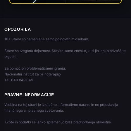
OPOZORILA
18+ Stave so namenjene samo polnoletnim osebam.
Stave so tvegana dejavnost. Stavite samo zneske, ki si jih lahko privoščite
izgubiti.
Za pomoč pri problematičnem igranju:
Nacionalni inštitut za psihoterapijo
Tel: 040 849 049
PRAVNE INFORMACIJE
Vsebina na tej strani je izključno informativne narave in ne predstavlja
finančnega ali pravnega svetovanja.
Kvote in podatki se lahko spremenijo brez predhodnega obvestila.