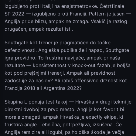
izgubljeno proti Italiji na enajstmetrovke. Četrtfinale
SP 2022 — izgubljeno proti Franciji. Pattern je jasen —
Anglija pride blizu, ampak ne zmaga. Vsakič je razlog
drugačen, ampak rezultat isti.
Southgate kot trener je pragmatičen do točke
defenzivnosti. Angleška publika želi napad, Southgate
igra previdno. To frustrira navijače, ampak prinaša
rezultate — konsistentnost v knock-out fazah je boljša
kot pod prejšnjimi trenerji. Ampak ali previdnost
zadostuje za naslov? Ali rabiš offensivno drznost kot
Francija 2018 ali Argentina 2022?
Skupina L ponuja test takoj — Hrvaška v drugi tekmi je
direktni dvoboj za prvo mesto. Anglija kot favorit bi
morala zmagati, ampak Hrvaška je exactly ekipa, ki
frustrira angle. Tehnična, potrpežljiva, izkušena. Če
Anglija remizira ali izgubi, psihološka škoda je večja