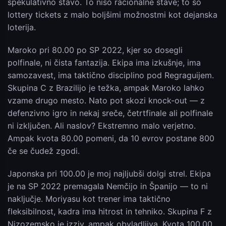
spekulativno stavo. To niso racionalne stave; to so
lottery tickets z malo boljšimi možnostmi kot dejanska
loterija.
Maroko pri 80.00 po SP 2022, kjer so dosegli
polfinale, ni čista fantazija. Ekipa ima izkušnje, ima
samozavest, ima taktično disciplino pod Regraguijem.
Skupina C z Brazilijo je težka, ampak Maroko lahko
vzame drugo mesto. Nato pot skozi knock-out — z
defenzivno igro in nekaj sreče, četrtfinale ali polfinale
ni izključen. Ali naslov? Ekstremno malo verjetno.
Ampak kvota 80.00 pomeni, da 10 evrov postane 800
če se čudež zgodi.
Japonska pri 100.00 je moj najljubši dolgi strel. Ekipa
je na SP 2022 premagala Nemčijo in Španijo — to ni
naključje. Moriyasu kot trener ima taktično
fleksibilnost, kadra ima hitrost in tehniko. Skupina F z
Nizozemsko je izziv, ampak obvladljiva. Kvota 100.00