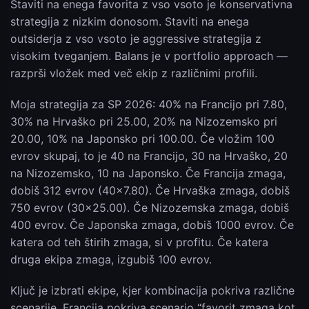
Staviti na enega favorita z vso vsoto je konservativna
strategija z nizkim donosom. Staviti na enega
outsiderja z vso vsoto je aggressive strategija z
visokim tveganjem. Balans je v portfolio approach —
razprši vložek med več ekip z različnimi profili.
Moja strategija za SP 2026: 40% na Francijo pri 7.80,
30% na Hrvaško pri 25.00, 20% na Nizozemsko pri
20.00, 10% na Japonsko pri 100.00. Če vložim 100
evrov skupaj, to je 40 na Francijo, 30 na Hrvaško, 20
na Nizozemsko, 10 na Japonsko. Če Francija zmaga,
dobiš 312 evrov (40×7.80). Če Hrvaška zmaga, dobiš
750 evrov (30×25.00). Če Nizozemska zmaga, dobiš
400 evrov. Če Japonska zmaga, dobiš 1000 evrov. Če
katera od teh štirih zmaga, si v profitu. Če katera
druga ekipa zmaga, izgubiš 100 evrov.
Ključ je izbrati ekipe, kjer kombinacija pokriva različne
scenarije. Francija pokriva scenario “favorit zmaga kot