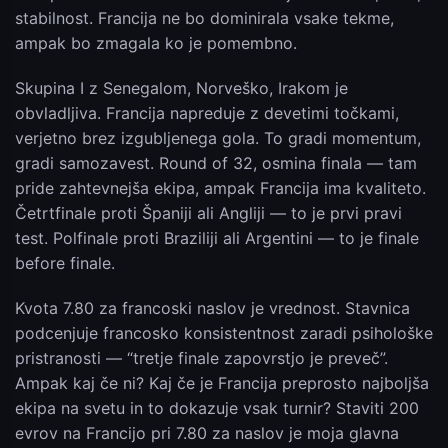
stabilnost. Francija ne bo dominirala vsake tekme,
ampak bo zmagala ko je pomembno.
Skupina I z Senegalom, Norveško, Irakom je
obvladljiva. Francija napreduje z devetimi točkami,
verjetno brez izgubljenega gola. To gradi momentum,
gradi samozavest. Round of 32, osmina finala — tam
pride zahtevnejša ekipa, ampak Francija ima kvaliteto.
Četrtfinale proti Španiji ali Angliji — to je prvi pravi
test. Polfinale proti Braziliji ali Argentini — to je finale
before finale.
Kvota 7.80 za francoski naslov je vrednost. Stavnica
podcenjuje francosko konsistentnost zaradi psihološke
pristranosti — “tretje finale zapovrstjo je preveč”.
Ampak kaj če ni? Kaj če je Francija preprosto najboljša
ekipa na svetu in to dokazuje vsak turnir? Staviti 200
evrov na Francijo pri 7.80 za naslov je moja glavna