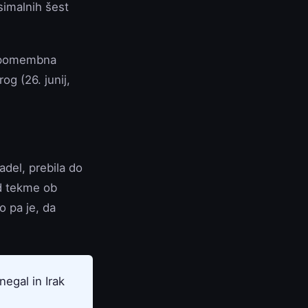
simalnih šest
je pomembna
og (26. junij,
del, prebila do
id tekme ob
o pa je, da
negal in Irak