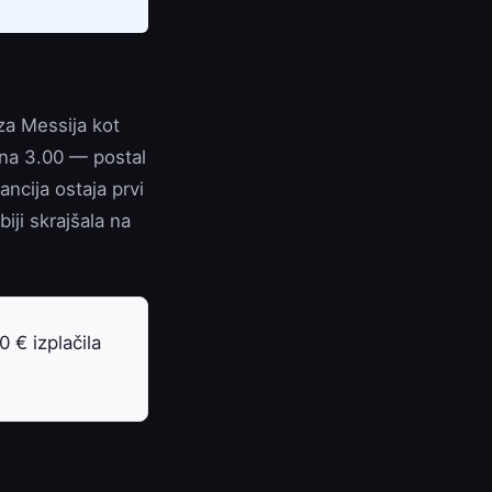
 za Messija kot
0 na 3.00 — postal
ancija ostaja prvi
iji skrajšala na
 € izplačila