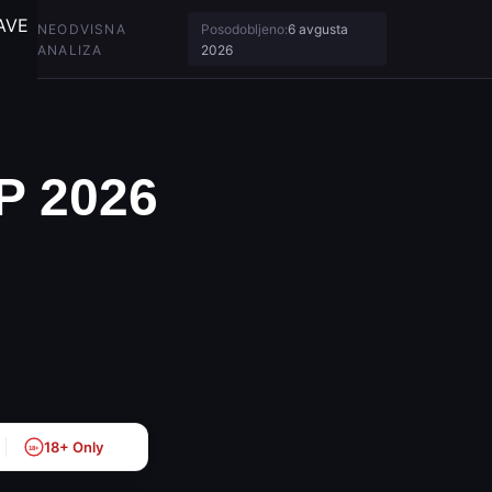
AVE
NEODVISNA
Posodobljeno:
6 avgusta
ANALIZA
2026
SP 2026
18+ Only
18+