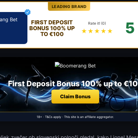
LEADING BRAND
5
FIRST DEPOSIT
Rate it! (0)
BONUS 100% UP
★★★★★
TO €100
First Deposit Bonus 100% up to €1
Claim Bonus
18+ · T&Cs apply · This site is an affiliate aggregator.
jek zvečer ob slovenski polnoči gledal, kako Lionel Mes