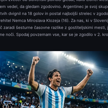
 sem vedel, da gledam zgodovino. Argentinec je svoj skup
vih dvignil na 18 golov in postal najboljši strelec v zgod
ehitel Nemca Miroslava Klozeja (16). Za nas, ki v Sloven
č zaradi šesturne časovne razlike z gostiteljskimi mesti, j
e noči. Spodaj povzemam vse, kar se je zgodilo v 2. krog