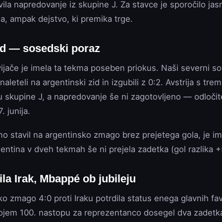
ila napredovanje iz skupine J. Za stavce je sporočilo ja
ja, ampak dejstvo, ki premika trge.
zid — sosedski poraz
ijače je imela ta tekma poseben priokus. Naši severni sos
leteli na argentinski zid in izgubili z 0:2. Avstrija s tre
skupine J, a napredovanje še ni zagotovljeno — odločit
 junija.
mo stavil na argentinsko zmago brez prejetega gola, je im
entina v dveh tekmah še ni prejela zadetka (gol razlika +5
ila Irak, Mbappé ob jubileju
oko zmago 4:0 proti Iraku potrdila status enega glavnih fav
jem 100. nastopu za reprezentanco dosegel dva zadetka 