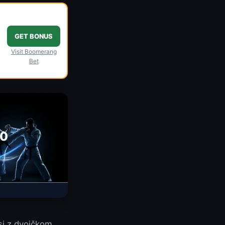
GET BONUS
Visit Boomerang
Bet
00
si z dvojčkom