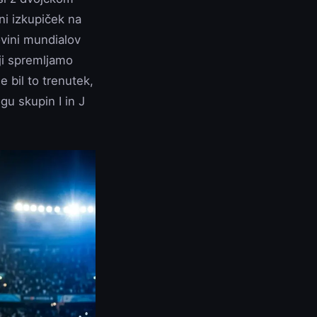
ni izkupiček na
ovini mundialov
iji spremljamo
e bil to trenutek,
u skupin I in J