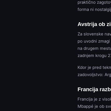
praktično zagotov
forma ni nostalgi
Avstrija ob 
Za slovenske nav
po uvodni zmagi na
na drugem mestu 
zadnjem krogu 27.
Kdor je pred tek
zadovoljstvo: Arg
Francija razb
Francija je z vis
Mbappé je ob svo