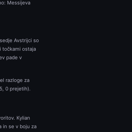
sno: Messijeva
edje Avstrijci so
mi točkami ostaja
ev pade v
el razloge za
, 0 prejetih).
oritov. Kylian
in se v boju za