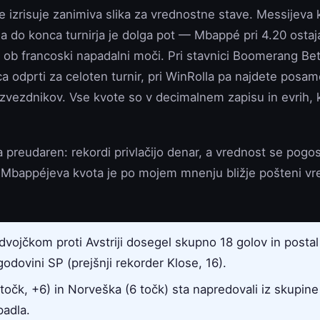
e izrisuje zanimiva slika za vrednostne stave. Messijeva 
 a do konca turnirja je dolga pot — Mbappé pri 4.20 ostaj
h ob francoski napadalni moči. Pri stavnici Boomerang Bet
ca odprti za celoten turnir, pri WinRolla pa najdete posa
 zvezdnikov. Vse kvote so v decimalnem zapisu in evrih,
 preudaren: rekordi privlačijo denar, a vrednost se pogos
 Mbappéjeva kvota je po mojem mnenju bližje pošteni vr
dvojčkom proti Avstriji dosegel skupno 18 golov in postal 
godovini SP (prejšnji rekorder Klose, 16).
 točk, +6) in Norveška (6 točk) sta napredovali iz skupine I
padla.