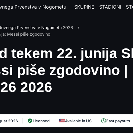
vnega Prvenstva v Nogometu
SKUPINE
STADIONI
ST
tovnega Prvenstva v Nogometu 2026
/
ija: Messi piše zgodovino
d tekem 22. junija 
i piše zgodovino |
26 2026
gust 2026
Licensed
Available in US
Fast payouts