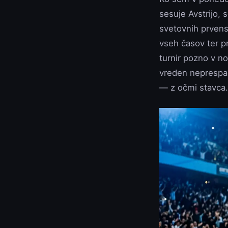
sesuje Avstrijo,
svetovnih prvenst
vseh časov ter pr
turnir pozno v no
vreden neprespan
— z očmi stavca.