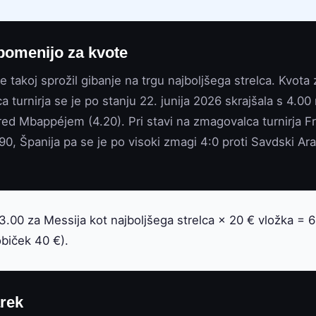
 pomenijo za kvote
e takoj sprožil gibanje na trgu najboljšega strelca. Kvota
ca turnirja se je po stanju 22. junija 2026 skrajšala s 4.0
pred Mbappéjem (4.20). Pri stavi na zmagovalca turnirja Fr
.90, Španija pa se je po visoki zmagi 4:0 proti Savdski Arab
.00 za Messija kot najboljšega strelca × 20 € vložka = 60
biček 40 €).
rek