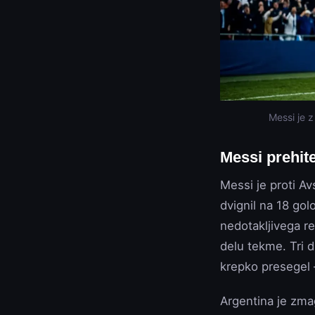
Messi je z
Messi prehite
Messi je proti Av
dvignil na 18 golo
nedotakljivega r
delu tekme. Tri dn
krepko presegel 
Argentina je zmag