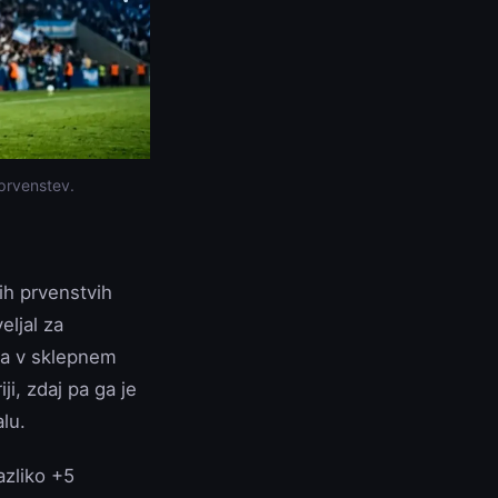
 prvenstev.
ih prvenstvih
eljal za
 pa v sklepnem
ji, zdaj pa ga je
lu.
azliko +5