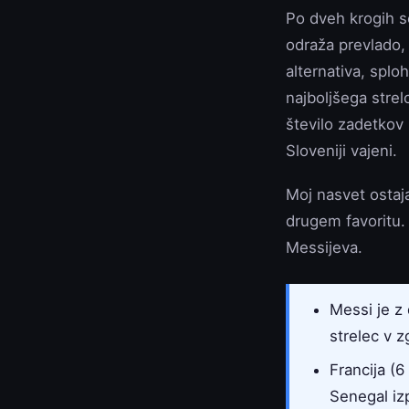
Po dveh krogih s
odraža prevlado,
alternativa, splo
najboljšega strel
število zadetkov
Sloveniji vajeni.
Moj nasvet ostaja
drugem favoritu.
Messijeva.
Messi je z 
strelec v z
Francija (6
Senegal iz