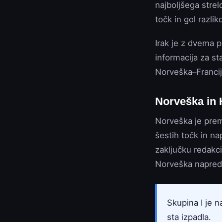
najboljšega strel
točk in gol razli
Irak je z dvema 
informacija za st
Norveška–Francij
Norveška in 
Norveška je prem
šestih točk in n
zaključku redakci
Norveška napredu
Skupina I je n
sta izpadla.