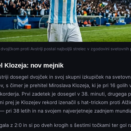
 dvojčkom proti Avstriji postal najboljši strelec v zgodovini svetovnih
l Klozeja: nov mejnik
striji dosegel dvojček in svoj skupni izkupiček na svetovn
v, s čimer je prehitel Miroslava Klozeja, ki je pri 16 golih v
ekorderja. Prvi zadetek je dosegel v 38. minuti, drugega
i prej je Klozejev rekord izenačil s hat-trickom proti Alžiri
— pri 38 letih in na svojem najverjetneje zadnjem mundia
ala z 2:0 in si po dveh krogih s šestimi točkami ter gol r