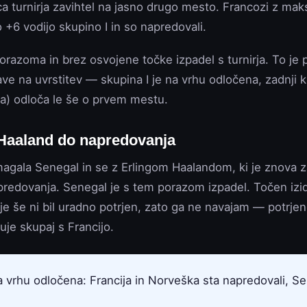
ca turnirja zavihtel na jasno drugo mesto. Francozi z mak
ko +6 vodijo skupino I in so napredovali.
porazoma in brez osvojene točke izpadel s turnirja. To 
ave na uvrstitev — skupina I je na vrhu odločena, zadnji kr
a) odloča le še o prvem mestu.
Haaland do napredovanja
agala Senegal in se z Erlingom Haalandom, ki je znova za
apredovanja. Senegal je s tem porazom izpadel. Točen iz
je še ni bil uradno potrjen, zato ga ne navajam — potrjen
je skupaj s Francijo.
a vrhu odločena: Francija in Norveška sta napredovali, Se