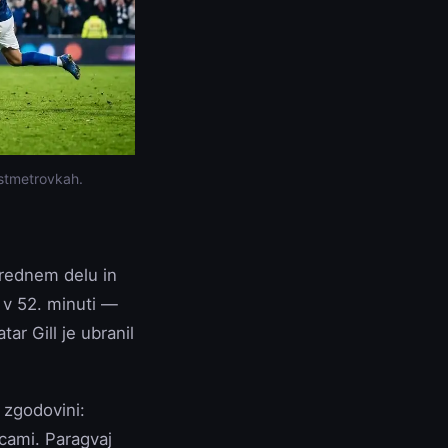
jstmetrovkah.
v rednem delu in
 v 52. minuti —
tar Gill je ubranil
 zgodovini:
ncami. Paragvaj