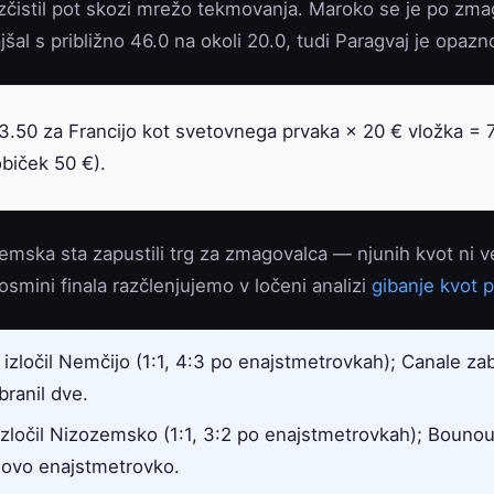
zčistil pot skozi mrežo tekmovanja. Maroko se je po zma
al s približno 46.0 na okoli 20.0, tudi Paragvaj je opazno
.50 za Francijo kot svetovnega prvaka × 20 € vložka = 70
biček 50 €).
emska sta zapustili trg za zmagovalca — njunih kvot ni 
osmini finala razčlenjujemo v ločeni analizi
gibanje kvot p
 izločil Nemčijo (1:1, 4:3 po enajstmetrovkah); Canale zabi
ubranil dve.
izločil Nizozemsko (1:1, 3:2 po enajstmetrovkah); Bounou
ovo enajstmetrovko.