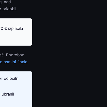
gi nad
 pridobil.
 € izplačila
več. Podrobno
o osmini finala
.
l odločilni
 ubranil