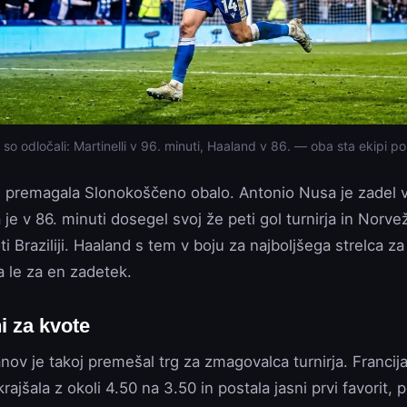
so odločali: Martinelli v 96. minuti, Haaland v 86. — oba sta ekipi po
1 premagala Slonokoščeno obalo. Antonio Nusa je zadel v
 je v 86. minuti dosegel svoj že peti gol turnirja in Norve
ti Braziliji. Haaland s tem v boju za najboljšega strelca 
a le za en zadetek.
i za kvote
nov je takoj premešal trg za zmagovalca turnirja. Francija
rajšala z okoli 4.50 na 3.50 in postala jasni prvi favorit, 