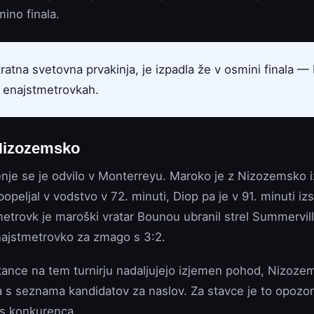
mino finala.
kratna svetovna prvakinja, je izpadla že v osmini finala — 
o enajstmetrovkah.
 Nizozemsko
je se je odvilo v Monterreyu. Maroko je z Nizozemsko iz
opeljal v vodstvo v 72. minuti, Diop pa je v 91. minuti izsi
metrovk je maroški vratar Bounou ubranil strel Summervilla
enajstmetrovko za zmago s 3:2.
tance na tem turnirju nadaljujejo izjemen pohod, Nizoze
a s seznama kandidatov za naslov. Za stavce je to opozor
os konkurenca.