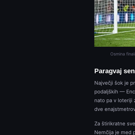
Osmina final
Paragvaj sen
Največji šok je p
podaljških — Enc
nato pa v loteriji 
dve enajstmetrov
Za štirikratne sv
Nemčija je med pr