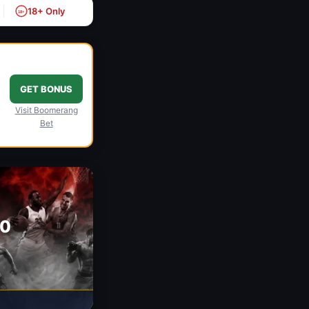
18+ Only
18+
GET BONUS
Visit Boomerang
Bet
00