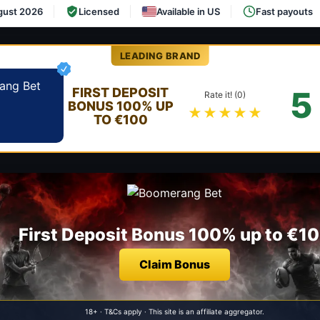
gust 2026
Licensed
Available in US
Fast payouts
LEADING BRAND
5
FIRST DEPOSIT
Rate it! (0)
BONUS 100% UP
★★★★★
TO €100
First Deposit Bonus 100% up to €1
Claim Bonus
18+ · T&Cs apply · This site is an affiliate aggregator.