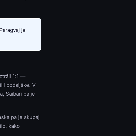
Paragvaj je
tržil 1:1 —
lil podaljške. V
, Saibari pa je
mska pa je skupaj
ilo, kako