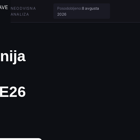
AVE
NEODVISNA
Posodobljeno:
8 avgusta
ANALIZA
2026
nija
VE26