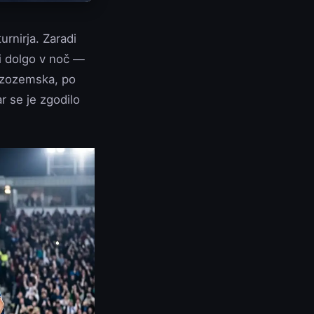
urnirja. Zaradi
i dolgo v noč —
 Nizozemska, po
 se je zgodilo