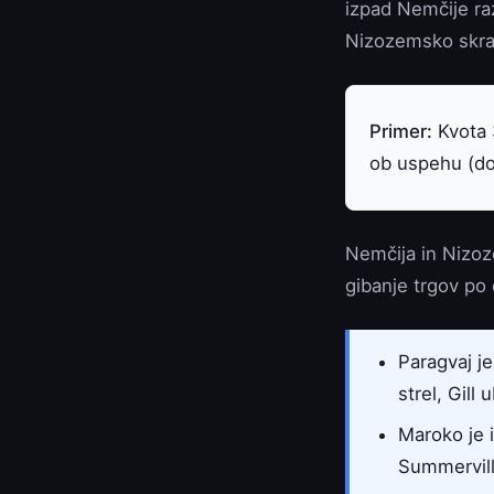
izpad Nemčije ra
Nizozemsko skrajš
Primer:
Kvota 3
ob uspehu (do
Nemčija in Nizoz
gibanje trgov po 
Paragvaj je
strel, Gill 
Maroko je 
Summervill