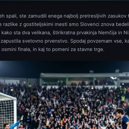
h spali, ste zamudili enega najbolj pretresljivih zasukov t
 razlike z gostiteljskimi mesti smo Slovenci znova bedel
u, kako sta dva velikana, štirikratna prvakinja Nemčija in
zapustila svetovno prvenstvo. Spodaj povzemam vse, kar
v osmini finala, in kaj to pomeni za stavne trge.