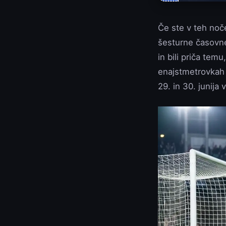
Če ste v teh noče
šesturne časovne
in bili priča tem
enajstmetrovkah 
29. in 30. junija 