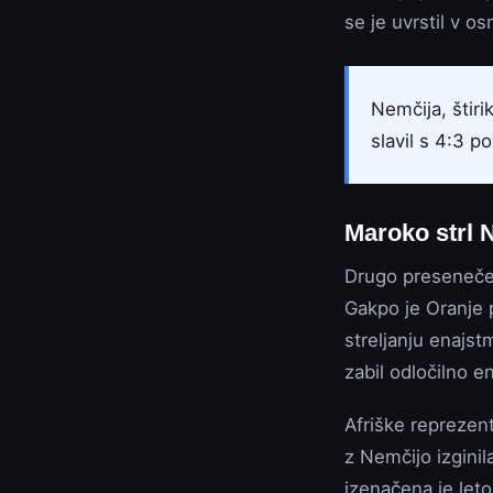
se je uvrstil v os
Nemčija, štiri
slavil s 4:3 p
Maroko strl
Drugo presenečen
Gakpo je Oranje p
streljanju enajst
zabil odločilno 
Afriške reprezen
z Nemčijo izginil
izenačena je let