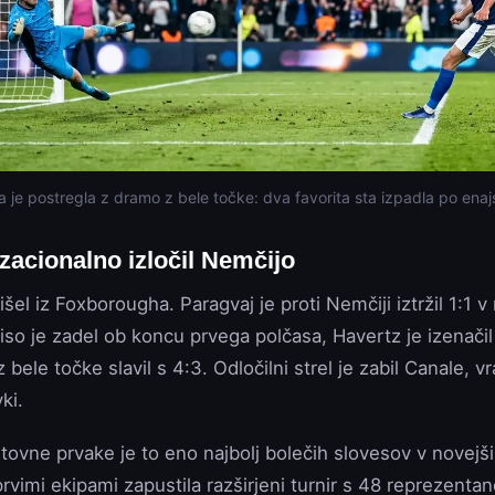
a je postregla z dramo z bele točke: dva favorita sta izpadla po ena
zacionalno izločil Nemčijo
rišel iz Foxborougha. Paragvaj je proti Nemčiji iztržil 1:1 
iso je zadel ob koncu prvega polčasa, Havertz je izenačil
z bele točke slavil s 4:3. Odločilni strel je zabil Canale, vra
ki.
etovne prvake je to eno najbolj bolečih slovesov v novejši
vimi ekipami zapustila razširjeni turnir s 48 reprezenta