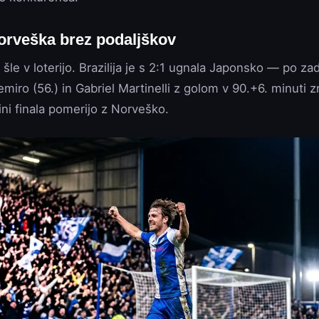
Norveška brez podaljškov
le v loterijo. Brazilija je s 2:1 ugnala Japonsko — po z
iro (56.) in Gabriel Martinelli z golom v 90.+6. minuti zr
ini finala pomerijo z Norveško.