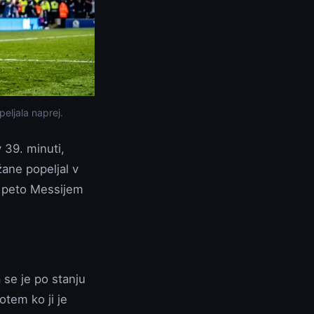
peljala naprej.
 39. minuti,
žane popeljal v
za peto Messijem
 se je po stanju
potem ko ji je