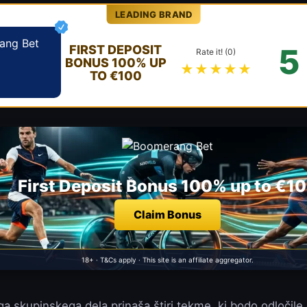
LEADING BRAND
5
FIRST DEPOSIT
Rate it! (0)
BONUS 100% UP
★★★★★
TO €100
First Deposit Bonus 100% up to €1
Claim Bonus
18+ · T&Cs apply · This site is an affiliate aggregator.
ga skupinskega dela prinaša štiri tekme, ki bodo odločile