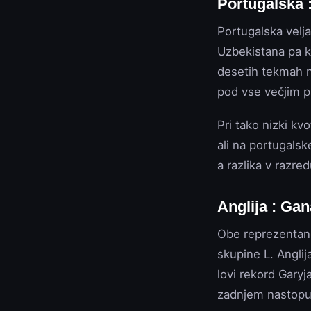
Portugalska 
Portugalska velja
Uzbekistana pa ka
desetih tekmah n
pod vse večjim p
Pri tako nizki kv
ali na portugals
a razlika v razred
Anglija : Ga
Obe reprezentanc
skupine L. Anglij
lovi rekord Garyj
zadnjem nastopu g