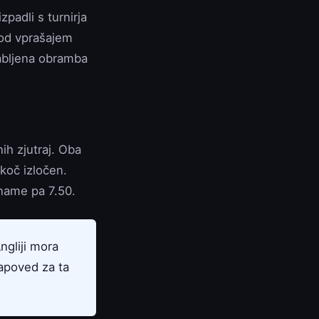
padli s turnirja
pod vprašajem
labljena obramba
ih zjutraj. Oba
koč izločen.
aname pa 7.50.
ngliji mora
napoved za ta