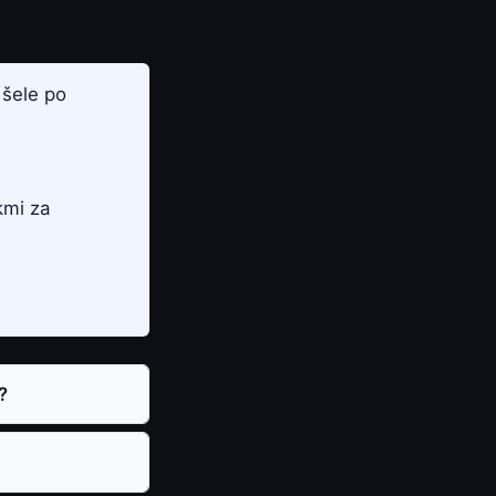
 šele po
kmi za
?