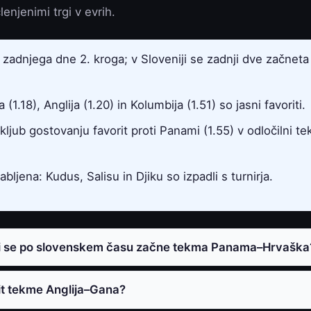
lenjenimi trgi v evrih.
 zadnjega dne 2. kroga; v Sloveniji se zadnji dve začneta
(1.18), Anglija (1.20) in Kolumbija (1.51) so jasni favoriti.
kljub gostovanju favorit proti Panami (1.55) v odločilni te
abljena: Kudus, Salisu in Djiku so izpadli s turnirja.
ri se po slovenskem času začne tekma Panama–Hrvaška
it tekme Anglija–Gana?