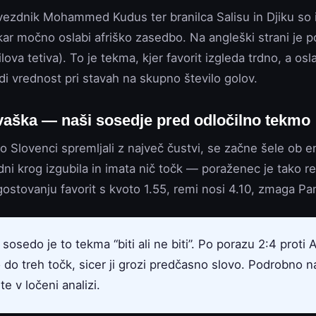
vezdnik Mohammed Kudus ter branilca Salisu in Djiku so iz
kar močno oslabi afriško zasedbo. Na angleški strani je 
ova tetiva). To je tekma, kjer favorit izgleda trdno, a os
i vrednost pri stavah na skupno število golov.
aška — naši sosedje pred odločilno tekmo
 Slovenci spremljali z največ čustvi, se začne šele ob en
ni krog izgubila in imata nič točk — poraženec je tako re
gostovanju favorit s kvoto 1.55, remi nosi 4.10, zmaga P
sosedo je to tekma “biti ali ne biti”. Po porazu 2:4 proti A
 do treh točk, sicer ji grozi predčasno slovo. Podrobno 
e v ločeni analizi.