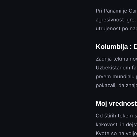
Pri Panami je Ca
agresivnost igre
utrujenost po na
Kolumbija : 
Zadnja tekma noč
Uzbekistanom fav
prvem mundialu p
pokazali, da znaj
Moj vrednost
Od štirih tekem s
kakovosti in dej
Kvote so na voljo