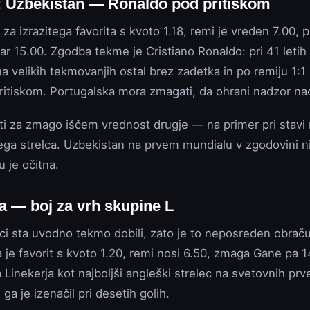
: Uzbekistan — Ronaldo pod pritiskom
 za izrazitega favorita s kvoto 1.18, remi je vreden 7.00,
r 15.00. Zgodba tekme je Cristiano Ronaldo: pri 41 letih 
a velikih tekmovanjih ostal brez zadetka in po remiju 1:1
ritiskom. Portugalska mora zmagati, da ohrani nadzor na
oti za zmago iščem vrednost drugje — na primer pri stavi 
kega strelca. Uzbekistan na prvem mundialu v zgodovini ni
u je očitna.
na — boj za vrh skupine L
i sta uvodno tekmo dobili, zato je to neposreden obrač
a je favorit s kvoto 1.20, remi nosi 6.50, zmaga Gane pa 
a Linekerja kot najboljši angleški strelec na svetovnih prv
a je izenačil pri desetih golih.