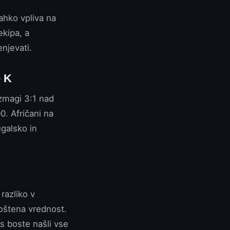
ahko vpliva na
ekipa, a
njevati.
e K
 zmagi 3:1 nad
0. Afričani na
galsko in
razliko v
poštena vrednost.
s boste našli vse