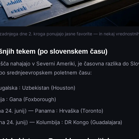
 zadnjega dne 2. kroga ponujajo jasne favorite — in nekaj vrednostnih 
njih tekem (po slovenskem času)
išča nahajajo v Severni Ameriki, je časovna razlika do Slo
 po srednjeevropskem poletnem času:
galska : Uzbekistan (Houston)
ja : Gana (Foxborough)
a 24. junij) — Panama : Hrvaška (Toronto)
na 24. junij) — Kolumbija : DR Kongo (Guadalajara)