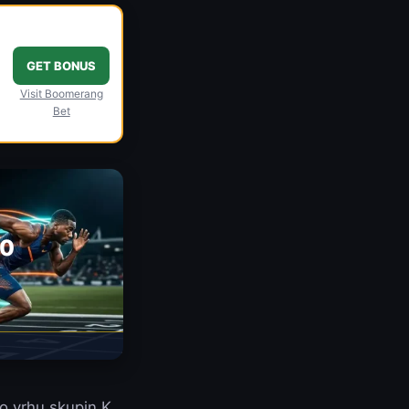
GET BONUS
Visit Boomerang
Bet
00
 o vrhu skupin K