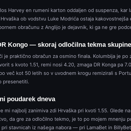
rlos Harvey en rumeni karton oddaljen od suspenza, kar l
. Hrvaška ob vodstvu Luke Modrića ostaja kakovostnejša 
pornem obračunu z Anglijo je dejavnik, ki ga ne gre podce
DR Kongo — skoraj odločilna tekma skupin
i je praktično obračun za osmino finala. Kolumbija je po
orit s kvoto 1.51, remi nosi 4.20, zmaga DR Konga pa 7.0
o več kot 50 letih so v uvodnem krogu remizirali s Portu
o presenetiti.
ni poudarek dneva
e mi najbolj zanimiva zdi Hrvaška pri kvoti 1.55. Glede na 
stvo, da gre za odločilno tekmo, je to po mojem mnenju 
 pri stavnicah iz našega nabora — pri LamaBet in BillyBet