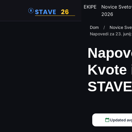
EKIPE
Novice Sveto
2026
Dom
/
Novice Sve
Napovedi za 23. junij
Napove
Kvote 
STAVE
Updated av