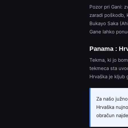
Pozor pri Gani: z
zaradi poškodb, 
Bukayo Saka (Ahil
Gane lahko ponud
Panama : Hrv
Tekma, ki jo bomo
tekmeca sta uvod
Hrvaška je kljub 
Za našo južno 
Hrvaška nujno
obračun najdet