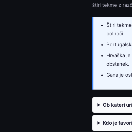
štiri tekme z razč
Štiri tekme
polnoči.
Portugalska 
Hrvaška je 
obstanek.
Gana je osl
Ob kateri u
Kdo je favor