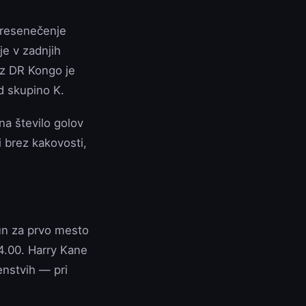
 presenečenje
je v zadnjih
 z DR Kongo je
d skupino K.
na število golov
 brez kakovosti,
un za prvo mesto
14.00. Harry Kane
enstvih — pri