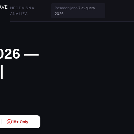
AVE
NEODVISNA
Posodobljeno:
7 avgusta
ANALIZA
2026
2026 —
|
18+ Only
18+