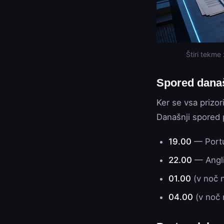
Štiri tekme
Spored današ
Ker se vsa prizor
Današnji spored
19.00
— Portu
22.00
— Angli
01.00
(v noč n
04.00
(v noč 