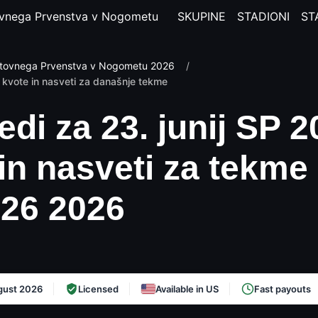
vnega Prvenstva v Nogometu
SKUPINE
STADIONI
ST
tovnega Prvenstva v Nogometu 2026
/
: kvote in nasveti za današnje tekme
di za 23. junij SP 
in nasveti za tekme 
26 2026
gust 2026
Licensed
Available in US
Fast payouts