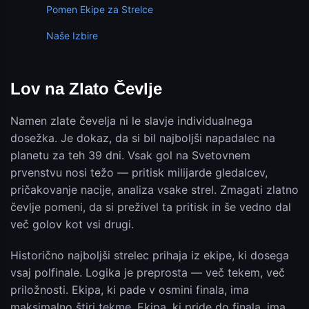
Pomen Ekipe za Strelce
Naše Izbire
Lov na Zlato Čevlje
Namen zlate čevelja ni le slavje individualnega
dosežka. Je dokaz, da si bil najboljši napadalec na
planetu za teh 39 dni. Vsak gol na Svetovnem
prvenstvu nosi težo — pritisk milijarde gledalcev,
pričakovanje nacije, analiza vsake strel. Zmagati zlatno
čevlje pomeni, da si preživel ta pritisk in še vedno dal
več golov kot vsi drugi.
Historično najboljši strelec prihaja iz ekipe, ki dosega
vsaj polfinale. Logika je preprosta — več tekem, več
priložnosti. Ekipa, ki pade v osmini finala, ima
maksimalno štiri tekme. Ekipa, ki pride do finala, ima