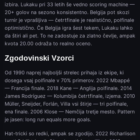
izbira. Lukaku pri 33 letih še vedno scoring machine —
20+ golov na sezono konsistentno. Belgija pot skozi
turnir je vprašljiva — četrtfinale je realistično, polfinale
optimistično. Če Belgija igra šest tekem, Lukaku lahko
da štiri ali pet. To ne zadostuje za zlatno čevlje, ampak
kvota 20.00 odraža to realno oceno.
Zgodovinski Vzorci
Od 1990 naprej najboljši strelec prihaja iz ekipe, ki
dosega vsaj polfinale v 70% primerov. 2022 Mbappé
— Francija finale. 2018 Kane — Anglija polfinale. 2014
James Rodríguez — Kolumbija četrtfinale, izjema. 2010
Müller, Sneijder, Forlán, Villa vsi štirje — tri polfinale,
ena finale. 2006 Klose — Nemčija tretje mesto. Pattern
je jasen: long run equals more goals.
Hat-tricki so redki, ampak se zgodijo. 2022 Richarlison