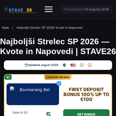
Posodobljeno:
10 avgusta 2026
Dom
/
Najboljši Strelec SP 2026: Kvote in Napovedi
Najboljši Strelec SP 2026 —
Kvote in Napovedi | STAVE26
Updated avgust 2026
18+
#1
LEADING BRAND
FIRST DEPOSIT
BONUS 100% UP TO
€100
5
Rate it! (0)
GET BONUS