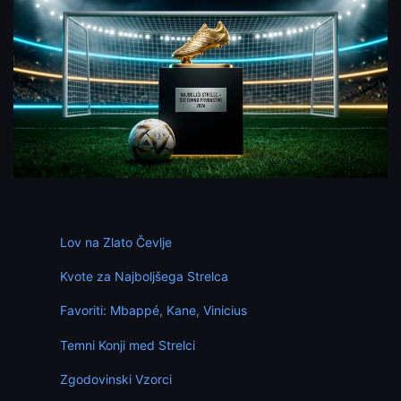
Lov na Zlato Čevlje
Kvote za Najboljšega Strelca
Favoriti: Mbappé, Kane, Vinicius
Temni Konji med Strelci
Zgodovinski Vzorci