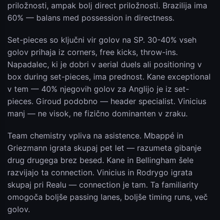
priložnosti, ampak bolj direct priložnosti. Brazilija ima
60% — balans med possession in directness.
Set-pieces so ključni vir golov na SP. 30-40% vseh
golov prihaja iz corners, free kicks, throw-ins.
Napadalec, ki je dobri v aerial duels ali positioning v
box during set-pieces, ima prednost. Kane exceptional
v tem — 40% njegovih golov za Anglijo je iz set-
pieces. Giroud podobno — header specialist. Vinicius
manj — ne visok, ne fizično dominanten v zraku.
Team chemistry vpliva na asistence. Mbappé in
Griezmann igrata skupaj pet let — razumeta gibanje
drug drugega brez besed. Kane in Bellingham šele
razvijajo ta connection. Vinicius in Rodrygo igrata
skupaj pri Realu — connection je tam. Ta familiarity
omogoča boljše passing lanes, boljše timing runs, več
golov.