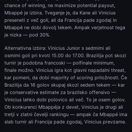
chance of winning, ne maximize potential payout,
Mbappé je izbira. Tveganje je, da Kane ali Vinicius
preseneti z več goli, ali da Francija pade zgodaj in
Mbappé ne dobi dovolj tekem. Ampak verjetnost tega
je nizka — pod 30%.
Alternativna izbira: Vinicius Junior s sedmimi ali
osmimi goli pri kvoti 15.00 do 17.00. Brazilija pot skozi
turnir je podobna francoski — polfinale minimum,
finale možno. Vinicius igra kot glavni napadalni threat,
kar pomeni, da dobi majority of scoring priložnosti. Če
Brazilija da 16 golov skupaj skozi sedem tekem — kar
je conservative estimate za brazilsko offensivo —
Vinicius lahko dobi polovico ali več. To je osem golov.
Ob konkurenci Mbappéja z devet, Vinicius je drugi ali
tretji v zlatni čevelji rankingu — ampak če Mbappé ima
slab turnir ali Francija pade zgodaj, Vinicius prevzame.