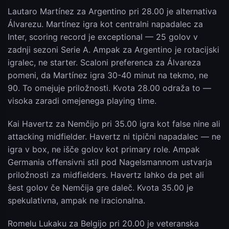
Lautaro Martínez za Argentino pri 28.00 je alternativa
Álvarezu. Martínez igra kot centralni napadalec za
Inter, scoring record je exceptional — 25 golov v
zadnji sezoni Serie A. Ampak za Argentino je rotacijski
igralec, ne starter. Scaloni preferenca za Álvareza
pomeni, da Martínez igra 30-40 minut na tekmo, ne
90. To omejuje priložnosti. Kvota 28.00 odraža to —
visoka zaradi omejenega playing time.
Kai Havertz za Nemčijo pri 35.00 igra kot false nine ali
attacking midfielder. Havertz ni tipični napadalec — ne
igra v box, ne išče golov kot primary role. Ampak
Germania offensivni stil pod Nagelsmannom ustvarja
priložnosti za midfielders. Havertz lahko da pet ali
šest golov če Nemčija gre daleč. Kvota 35.00 je
spekulativna, ampak ne iracionalna.
Romelu Lukaku za Belgijo pri 20.00 je veteranska