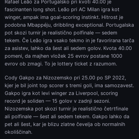
Rafael Leão za Portugalsko pri kvoti 40.00 je
fascinanten long shot. Leão pri AC Milan igra kot
winger, ampak ima goal-scoring instinkt. Hitrost je
podobna Mbappéju, dribbling exceptional. Portugalska
pot skozi turnir je realistično polfinale — sedem
tekem. Če Leão igra vsako tekmo in je favorirana tarča
za asistev, lahko da šest ali sedem golov. Kvota 40.00
pomeni, da majhen vložek 25 evrov postane 1000
evrov ob zmagi. To je lottery ticket z razumom.
Cody Gakpo za Nizozemsko pri 25.00 po SP 2022,
kjer je bil joint top scorer s tremi goli, ima samozavest.
Gakpo igra kot levi winger za Liverpool, scoring
record je soliden — 15 golov v zadnji sezoni.
Nizozemska pot skozi turnir je realistično četrtfinale
ali polfinale — šest ali sedem tekem. Gakpo lahko da
pet ali šest, kar je blizu zlatne čevelja ob normalnih
okoliščinah.