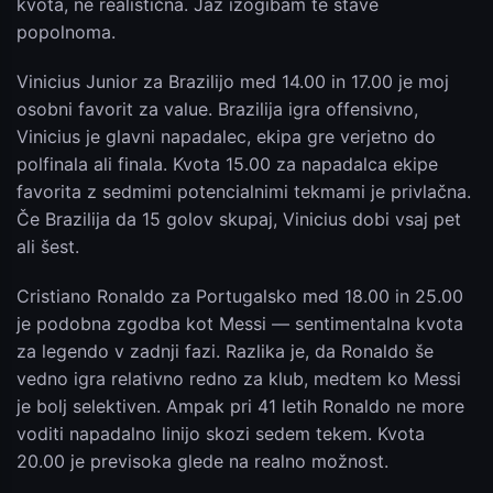
kvota, ne realistična. Jaz izogibam te stave
popolnoma.
Vinicius Junior za Brazilijo med 14.00 in 17.00 je moj
osobni favorit za value. Brazilija igra offensivno,
Vinicius je glavni napadalec, ekipa gre verjetno do
polfinala ali finala. Kvota 15.00 za napadalca ekipe
favorita z sedmimi potencialnimi tekmami je privlačna.
Če Brazilija da 15 golov skupaj, Vinicius dobi vsaj pet
ali šest.
Cristiano Ronaldo za Portugalsko med 18.00 in 25.00
je podobna zgodba kot Messi — sentimentalna kvota
za legendo v zadnji fazi. Razlika je, da Ronaldo še
vedno igra relativno redno za klub, medtem ko Messi
je bolj selektiven. Ampak pri 41 letih Ronaldo ne more
voditi napadalno linijo skozi sedem tekem. Kvota
20.00 je previsoka glede na realno možnost.