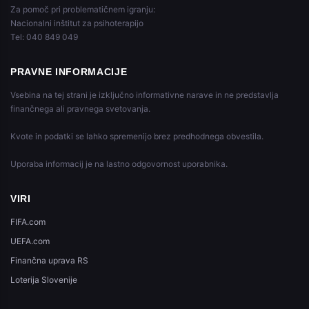
Za pomoč pri problematičnem igranju:
Nacionalni inštitut za psihoterapijo
Tel: 040 849 049
PRAVNE INFORMACIJE
Vsebina na tej strani je izključno informativne narave in ne predstavlja
finančnega ali pravnega svetovanja.
Kvote in podatki se lahko spremenijo brez predhodnega obvestila.
Uporaba informacij je na lastno odgovornost uporabnika.
VIRI
FIFA.com
UEFA.com
Finančna uprava RS
Loterija Slovenije