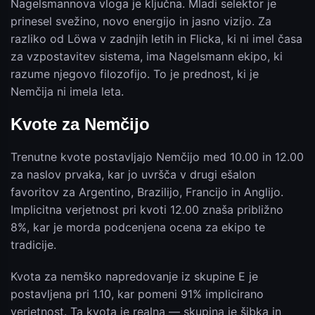
Nagelsmannova vloga je ključna. Mladi selektor je
prinesel svežino, novo energijo in jasno vizijo. Za
razliko od Löwa v zadnjih letih in Flicka, ki ni imel časa
za vzpostavitev sistema, ima Nagelsmann ekipo, ki
razume njegovo filozofijo. To je prednost, ki je
Nemčija ni imela leta.
Kvote za Nemčijo
Trenutne kvote postavljajo Nemčijo med 10.00 in 12.00
za naslov prvaka, kar jo uvršča v drugi ešalon
favoritov za Argentino, Brazilijo, Francijo in Anglijo.
Implicitna verjetnost pri kvoti 12.00 znaša približno
8%, kar je morda podcenjena ocena za ekipo te
tradicije.
Kvota za nemško napredovanje iz skupine E je
postavljena pri 1.10, kar pomeni 91% implicirano
verjetnost. Ta kvota je realna — skupina je šibka in