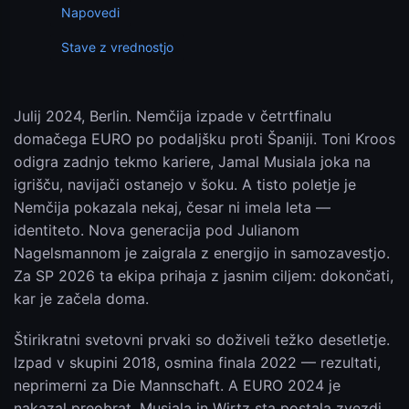
Napovedi
Stave z vrednostjo
Julij 2024, Berlin. Nemčija izpade v četrtfinalu
domačega EURO po podaljšku proti Španiji. Toni Kroos
odigra zadnjo tekmo kariere, Jamal Musiala joka na
igrišču, navijači ostanejo v šoku. A tisto poletje je
Nemčija pokazala nekaj, česar ni imela leta —
identiteto. Nova generacija pod Julianom
Nagelsmannom je zaigrala z energijo in samozavestjo.
Za SP 2026 ta ekipa prihaja z jasnim ciljem: dokončati,
kar je začela doma.
Štirikratni svetovni prvaki so doživeli težko desetletje.
Izpad v skupini 2018, osmina finala 2022 — rezultati,
neprimerni za Die Mannschaft. A EURO 2024 je
nakazal preobrat. Musiala in Wirtz sta postala zvezdi,