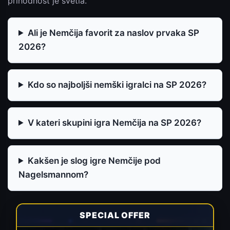
prihodnost je svetla.
Ali je Nemčija favorit za naslov prvaka SP
2026?
Kdo so najboljši nemški igralci na SP 2026?
V kateri skupini igra Nemčija na SP 2026?
Kakšen je slog igre Nemčije pod
Nagelsmannom?
SPECIAL OFFER