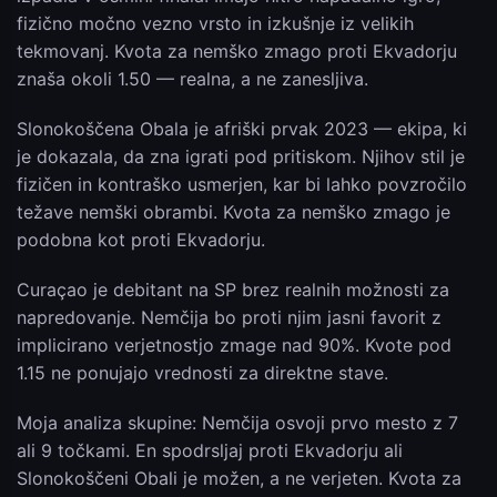
fizično močno vezno vrsto in izkušnje iz velikih
tekmovanj. Kvota za nemško zmago proti Ekvadorju
znaša okoli 1.50 — realna, a ne zanesljiva.
Slonokoščena Obala je afriški prvak 2023 — ekipa, ki
je dokazala, da zna igrati pod pritiskom. Njihov stil je
fizičen in kontraško usmerjen, kar bi lahko povzročilo
težave nemški obrambi. Kvota za nemško zmago je
podobna kot proti Ekvadorju.
Curaçao je debitant na SP brez realnih možnosti za
napredovanje. Nemčija bo proti njim jasni favorit z
implicirano verjetnostjo zmage nad 90%. Kvote pod
1.15 ne ponujajo vrednosti za direktne stave.
Moja analiza skupine: Nemčija osvoji prvo mesto z 7
ali 9 točkami. En spodrsljaj proti Ekvadorju ali
Slonokoščeni Obali je možen, a ne verjeten. Kvota za