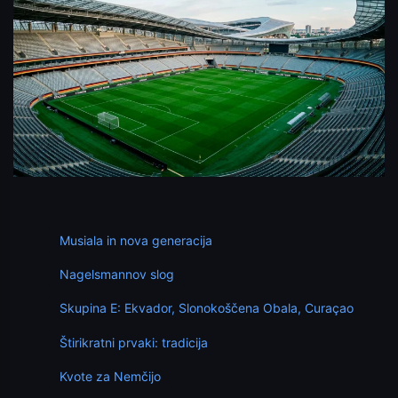
Musiala in nova generacija
Nagelsmannov slog
Skupina E: Ekvador, Slonokoščena Obala, Curaçao
Štirikratni prvaki: tradicija
Kvote za Nemčijo