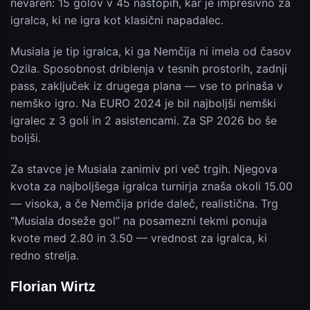
nevaren: 15 golov v 45 nastopih, kar je impresivno za
igralca, ki ne igra kot klasični napadalec.
Musiala je tip igralca, ki ga Nemčija ni imela od časov
Ozila. Sposobnost driblenja v tesnih prostorih, zadnji
pass, zaključek iz drugega plana — vse to prinaša v
nemško igro. Na EURO 2024 je bil najboljši nemški
igralec z 3 goli in 2 asistencami. Za SP 2026 bo še
boljši.
Za stavce je Musiala zanimiv pri več trgih. Njegova
kvota za najboljšega igralca turnirja znaša okoli 15.00
— visoka, a če Nemčija pride daleč, realistična. Trg
“Musiala doseže gol” na posamezni tekmi ponuja
kvote med 2.80 in 3.50 — vrednost za igralca, ki
redno strelja.
Florian Wirtz