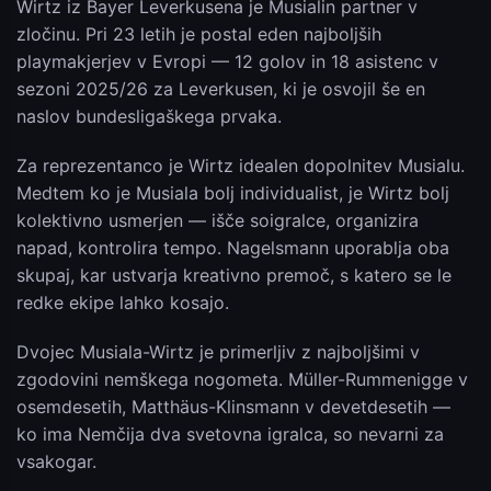
Wirtz iz Bayer Leverkusena je Musialin partner v
zločinu. Pri 23 letih je postal eden najboljših
playmakjerjev v Evropi — 12 golov in 18 asistenc v
sezoni 2025/26 za Leverkusen, ki je osvojil še en
naslov bundesligaškega prvaka.
Za reprezentanco je Wirtz idealen dopolnitev Musialu.
Medtem ko je Musiala bolj individualist, je Wirtz bolj
kolektivno usmerjen — išče soigralce, organizira
napad, kontrolira tempo. Nagelsmann uporablja oba
skupaj, kar ustvarja kreativno premoč, s katero se le
redke ekipe lahko kosajo.
Dvojec Musiala-Wirtz je primerljiv z najboljšimi v
zgodovini nemškega nogometa. Müller-Rummenigge v
osemdesetih, Matthäus-Klinsmann v devetdesetih —
ko ima Nemčija dva svetovna igralca, so nevarni za
vsakogar.