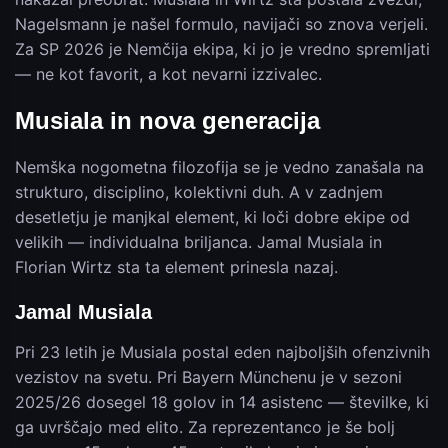
Nagelsmann je našel formulo, navijači so znova verjeli.
Za SP 2026 je Nemčija ekipa, ki jo je vredno spremljati
— ne kot favorit, a kot nevarni izzivalec.
Musiala in nova generacija
Nemška nogometna filozofija se je vedno zanašala na
strukturo, disciplino, kolektivni duh. A v zadnjem
desetletju je manjkal element, ki loči dobre ekipe od
velikih — individualna briljanca. Jamal Musiala in
Florian Wirtz sta ta element prinesla nazaj.
Jamal Musiala
Pri 23 letih je Musiala postal eden najboljših ofenzivnih
vezistov na svetu. Pri Bayern Münchenu je v sezoni
2025/26 dosegel 18 golov in 14 asistenc — številke, ki
ga uvrščajo med elito. Za reprezentanco je še bolj