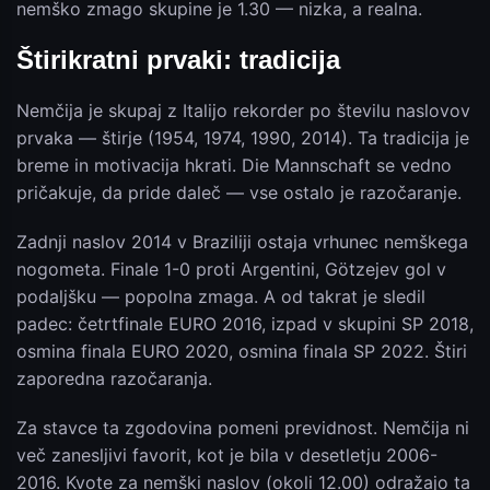
nemško zmago skupine je 1.30 — nizka, a realna.
Štirikratni prvaki: tradicija
Nemčija je skupaj z Italijo rekorder po številu naslovov
prvaka — štirje (1954, 1974, 1990, 2014). Ta tradicija je
breme in motivacija hkrati. Die Mannschaft se vedno
pričakuje, da pride daleč — vse ostalo je razočaranje.
Zadnji naslov 2014 v Braziliji ostaja vrhunec nemškega
nogometa. Finale 1-0 proti Argentini, Götzejev gol v
podaljšku — popolna zmaga. A od takrat je sledil
padec: četrtfinale EURO 2016, izpad v skupini SP 2018,
osmina finala EURO 2020, osmina finala SP 2022. Štiri
zaporedna razočaranja.
Za stavce ta zgodovina pomeni previdnost. Nemčija ni
več zanesljivi favorit, kot je bila v desetletju 2006-
2016. Kvote za nemški naslov (okoli 12.00) odražajo ta