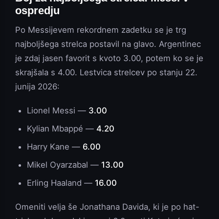
ospredju
Po Messijevem rekordnem zadetku se je trg
najboljšega strelca postavil na glavo. Argentinec
je zdaj jasen favorit s kvoto 3.00, potem ko se je
skrajšala s 4.00. Lestvica strelcev po stanju 22.
junija 2026:
Lionel Messi —
3.00
Kylian Mbappé —
4.20
Harry Kane —
6.00
Mikel Oyarzabal —
13.00
Erling Haaland —
16.00
Omeniti velja še Jonathana Davida, ki je po hat-