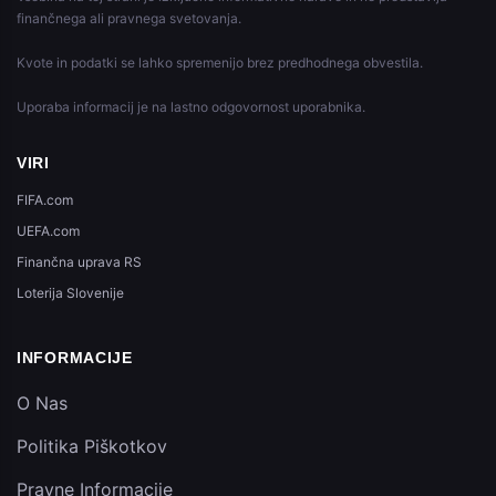
finančnega ali pravnega svetovanja.
Kvote in podatki se lahko spremenijo brez predhodnega obvestila.
Uporaba informacij je na lastno odgovornost uporabnika.
VIRI
FIFA.com
UEFA.com
Finančna uprava RS
Loterija Slovenije
INFORMACIJE
O Nas
Politika Piškotkov
Pravne Informacije