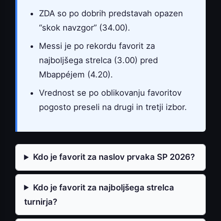
ZDA so po dobrih predstavah opazen
“skok navzgor” (34.00).
Messi je po rekordu favorit za
najboljšega strelca (3.00) pred
Mbappéjem (4.20).
Vrednost se po oblikovanju favoritov
pogosto preseli na drugi in tretji izbor.
Kdo je favorit za naslov prvaka SP 2026?
Kdo je favorit za najboljšega strelca
turnirja?