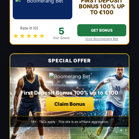
FIRST DEPOSIT
BONUS 100% UP
TO €100
5
Rate it! (0)
GET BONUS
★★★★★
Our Score
Visit Boomerang Bet
SPECIAL OFFER
First Deposit Bonus 100% up to €100
Claim Bonus
18+ · T&Cs apply · This site is an affiliate aggregator.