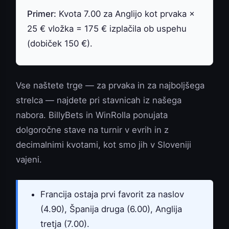
Primer:
Kvota 7.00 za Anglijo kot prvaka ×
25 € vložka = 175 € izplačila ob uspehu
(dobiček 150 €).
Vse naštete trge — za prvaka in za najboljšega
strelca — najdete pri stavnicah iz našega
nabora. BillyBets in WinRolla ponujata
dolgoročne stave na turnir v evrih in z
decimalnimi kvotami, kot smo jih v Sloveniji
vajeni.
Francija ostaja prvi favorit za naslov
(4.90), Španija druga (6.00), Anglija
tretja (7.00).