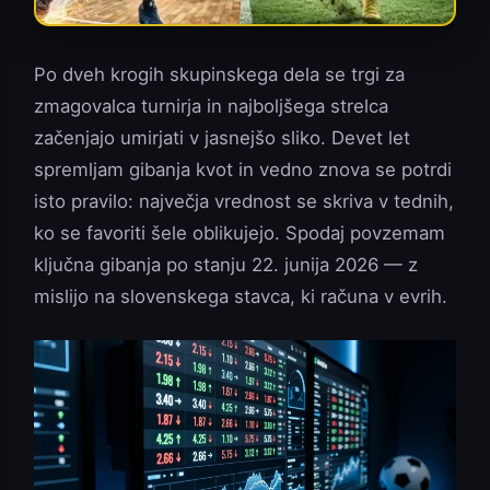
Po dveh krogih skupinskega dela se trgi za
zmagovalca turnirja in najboljšega strelca
začenjajo umirjati v jasnejšo sliko. Devet let
spremljam gibanja kvot in vedno znova se potrdi
isto pravilo: največja vrednost se skriva v tednih,
ko se favoriti šele oblikujejo. Spodaj povzemam
ključna gibanja po stanju 22. junija 2026 — z
mislijo na slovenskega stavca, ki računa v evrih.